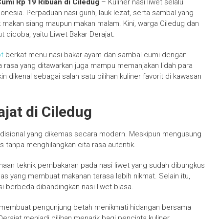
Cumi Rp 19 Ribuan di Ciledug
– Kuliner nasi liwet selalu
donesia. Perpaduan nasi gurih, lauk lezat, serta sambal yang
uk makan siang maupun makan malam. Kini, warga Ciledug dan
t dicoba, yaitu Liwet Bakar Derajat.
t
berkat menu nasi bakar ayam dan sambal cumi dengan
ita rasa yang ditawarkan juga mampu memanjakan lidah para
n dikenal sebagai salah satu pilihan kuliner favorit di kawasan
jat di Ciledug
radisional yang dikemas secara modern. Meskipun mengusung
s tanpa menghilangkan cita rasa autentik.
unaan teknik pembakaran pada nasi liwet yang sudah dibungkus
s yang membuat makanan terasa lebih nikmat. Selain itu,
 berbeda dibandingkan nasi liwet biasa.
n membuat pengunjung betah menikmati hidangan bersama
erajat menjadi pilihan menarik bagi pencinta kuliner