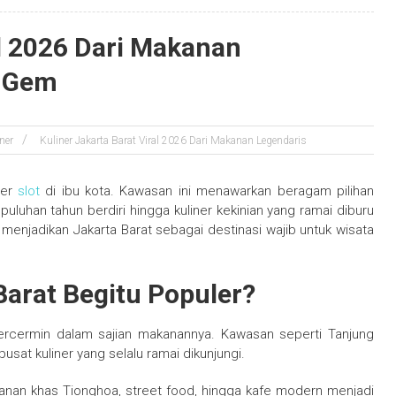
al 2026 Dari Makanan
n Gem
ner
Kuliner Jakarta Barat Viral 2026 Dari Makanan Legendaris
ner
slot
di ibu kota. Kawasan ini menawarkan beragam pilihan
uluhan tahun berdiri hingga kuliner kekinian yang ramai diburu
menjadikan Jakarta Barat sebagai destinasi wajib untuk wisata
Barat Begitu Populer?
ercermin dalam sajian makanannya. Kawasan seperti Tanjung
usat kuliner yang selalu ramai dikunjungi.
kanan khas Tionghoa, street food, hingga kafe modern menjadi