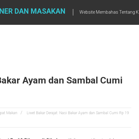
INER DAN MASAKAN
Website Membahas Tentang K
i Bakar Ayam dan Sambal Cumi
pat Makan
Liwet Bakar Derajat: Nasi Bakar Ayam dan Sambal Cumi Rp 19