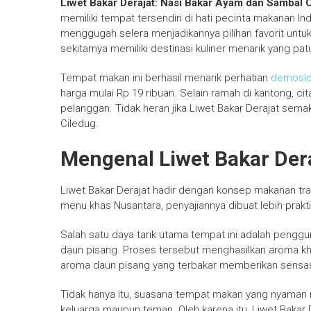
Liwet Bakar Derajat: Nasi Bakar Ayam dan Sambal 
memiliki tempat tersendiri di hati pecinta makanan In
menggugah selera menjadikannya pilihan favorit unt
sekitarnya memiliki destinasi kuliner menarik yang patu
Tempat makan ini berhasil menarik perhatian
demoslo
harga mulai Rp 19 ribuan. Selain ramah di kantong, c
pelanggan. Tidak heran jika Liwet Bakar Derajat semaki
Ciledug.
Mengenal Liwet Bakar Dera
Liwet Bakar Derajat hadir dengan konsep makanan t
menu khas Nusantara, penyajiannya dibuat lebih prakti
Salah satu daya tarik utama tempat ini adalah pengg
daun pisang. Proses tersebut menghasilkan aroma kha
aroma daun pisang yang terbakar memberikan sensasi
Tidak hanya itu, suasana tempat makan yang nyama
keluarga maupun teman. Oleh karena itu, Liwet Bakar D