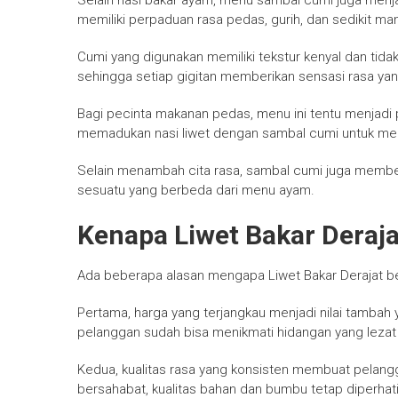
Selain nasi bakar ayam, menu sambal cumi juga menja
memiliki perpaduan rasa pedas, gurih, dan sedikit ma
Cumi yang digunakan memiliki tekstur kenyal dan tid
sehingga setiap gigitan memberikan sensasi rasa yan
Bagi pecinta makanan pedas, menu ini tentu menjadi p
memadukan nasi liwet dengan sambal cumi untuk me
Selain menambah cita rasa, sambal cumi juga membe
sesuatu yang berbeda dari menu ayam.
Kenapa Liwet Bakar Deraja
Ada beberapa alasan mengapa Liwet Bakar Derajat berh
Pertama, harga yang terjangkau menjadi nilai tambah y
pelanggan sudah bisa menikmati hidangan yang leza
Kedua, kualitas rasa yang konsisten membuat pelangg
bersahabat, kualitas bahan dan bumbu tetap diperhat