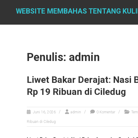
Skip
to
WEBSITE MEMBAHAS TENTANG KUL
content
Penulis:
admin
Liwet Bakar Derajat: Nas
Rp 19 Ribuan di Ciledug
Juni 16, 2026
admin
0 Komentar
Tem
Ribuan di Ciledug