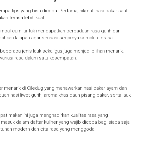
apa tips yang bisa dicoba. Pertama, nikmati nasi bakar saat
an terasa lebih kuat.
sambal cumi untuk mendapatkan perpaduan rasa gurih dan
bahkan lalapan agar sensasi segarnya semakin terasa.
berapa jenis lauk sekaligus juga menjadi pilihan menarik.
variasi rasa dalam satu kesempatan.
iner menarik di Ciledug yang menawarkan nasi bakar ayam dan
an nasi liwet gurih, aroma khas daun pisang bakar, serta lauk
at makan ini juga menghadirkan kualitas rasa yang
 masuk dalam daftar kuliner yang wajib dicoba bagi siapa saja
entuhan modern dan cita rasa yang menggoda.