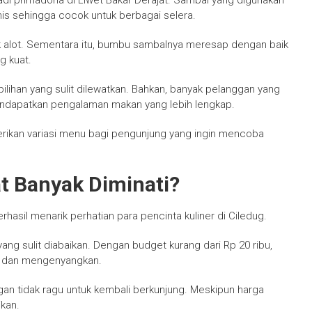
di primadona di Liwet Bakar Derajat. Sambal yang digunakan
nis sehingga cocok untuk berbagai selera.
ak alot. Sementara itu, bumbu sambalnya meresap dengan baik
g kuat.
ilihan yang sulit dilewatkan. Bahkan, banyak pelanggan yang
ndapatkan pengalaman makan yang lebih lengkap.
rikan variasi menu bagi pengunjung yang ingin mencoba
t Banyak Diminati?
asil menarik perhatian para pencinta kuliner di Ciledug.
ang sulit diabaikan. Dengan budget kurang dari Rp 20 ribu,
t dan mengenyangkan.
an tidak ragu untuk kembali berkunjung. Meskipun harga
ikan.