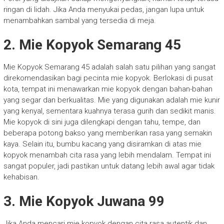
ringan di lidah. Jika Anda menyukai pedas, jangan lupa untuk
menambahkan sambal yang tersedia di meja.
2. Mie Kopyok Semarang 45
Mie Kopyok Semarang 45 adalah salah satu pilihan yang sangat
direkomendasikan bagi pecinta mie kopyok. Berlokasi di pusat
kota, tempat ini menawarkan mie kopyok dengan bahan-bahan
yang segar dan berkualitas. Mie yang digunakan adalah mie kunir
yang kenyal, sementara kuahnya terasa gurih dan sedikit manis.
Mie kopyok di sini juga dilengkapi dengan tahu, tempe, dan
beberapa potong bakso yang memberikan rasa yang semakin
kaya. Selain itu, bumbu kacang yang disiramkan di atas mie
kopyok menambah cita rasa yang lebih mendalam. Tempat ini
sangat populer, jadi pastikan untuk datang lebih awal agar tidak
kehabisan.
3. Mie Kopyok Juwana 99
Jika Anda mencari mie kopyok dengan cita rasa autentik dan