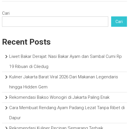
Cari
Cari
Recent Posts
Liwet Bakar Derajat: Nasi Bakar Ayam dan Sambal Cumi Rp
19 Ribuan di Ciledug
Kuliner Jakarta Barat Viral 2026 Dari Makanan Legendaris
hingga Hidden Gem
Rekomendasi Bakso Wonogiri di Jakarta Paling Enak
Cara Membuat Rendang Ayam Padang Lezat Tanpa Ribet di
Dapur
Rekomendasi Kuliner Pecinan Semarang Terbaik