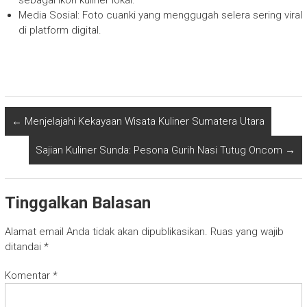
sebagai ikon kuliner lokal.
Media Sosial: Foto cuanki yang menggugah selera sering viral
di platform digital.
←
Menjelajahi Kekayaan Wisata Kuliner Sumatera Utara
Sajian Kuliner Sunda: Pesona Gurih Nasi Tutug Oncom
→
Tinggalkan Balasan
Alamat email Anda tidak akan dipublikasikan.
Ruas yang wajib
ditandai
*
Komentar
*