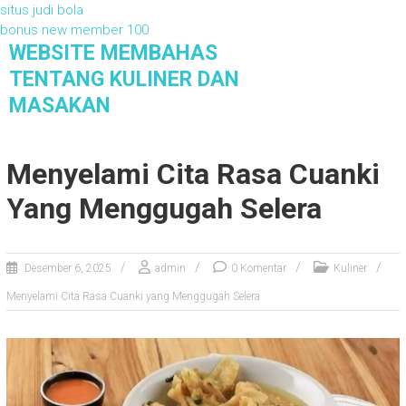
situs judi bola
bonus new member 100
S
WEBSITE MEMBAHAS
k
TENTANG KULINER DAN
i
MASAKAN
p
t
Website Membahas Tentang Kuliner dan
Masakan
o
Menyelami Cita Rasa Cuanki
c
o
Yang Menggugah Selera
n
t
e
n
Desember 6, 2025
admin
0 Komentar
Kuliner
t
Menyelami Cita Rasa Cuanki yang Menggugah Selera