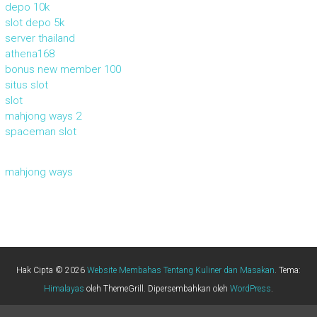
depo 10k
slot depo 5k
server thailand
athena168
bonus new member 100
situs slot
slot
mahjong ways 2
spaceman slot
mahjong ways
Hak Cipta © 2026
Website Membahas Tentang Kuliner dan Masakan
. Tema:
Himalayas
oleh ThemeGrill. Dipersembahkan oleh
WordPress
.