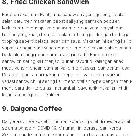
8. Fried Chicken Sandwich
Fried chicken sandwich, atau sandwich ayam goreng, adalah
salah satu tren makanan cepat saji yang semakin populer.
Makanan ini menonjol karena ayam goreng yang renyah dan
bumbu yang kuat, di sajikan dalam roti burger dengan berbagai
topping seperti selada, acar, dan saus. Makanan ini sering kali di
sajikan dengan cara yang gourmet, menggunakan bahan-bahan
berkualitas tinggi dan bumbu yang inovatif. Fried chicken
sandwich sering kali menjadi pilihan favorit di kalangan anak
muda yang mencari camilan yang memuaskan dan penuh rasa.
Restoran dan rantai makanan cepat saji yang menawarkan
variasi sandwich ini sering kali menciptakan hype dengan menu-
menu baru dan terbatas, menambah daya tarik makanan ini di
kalangan penggemar kuliner.
9. Dalgona Coffee
Dalgona coffee adalah minuman kopi yang viral di media sosial
selama pandemi COVID-19. Minuman ini berasal dari Korea
Selatan dan terbuat dari kopi instan, gula, dan air panas yang di