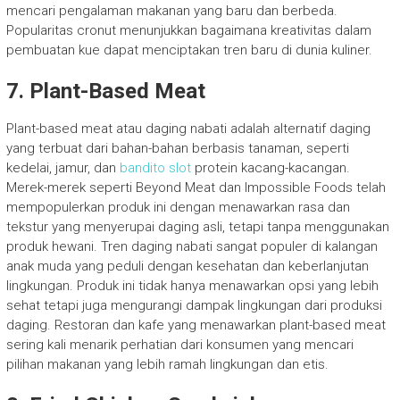
mencari pengalaman makanan yang baru dan berbeda.
Popularitas cronut menunjukkan bagaimana kreativitas dalam
pembuatan kue dapat menciptakan tren baru di dunia kuliner.
7. Plant-Based Meat
Plant-based meat atau daging nabati adalah alternatif daging
yang terbuat dari bahan-bahan berbasis tanaman, seperti
kedelai, jamur, dan
bandito slot
protein kacang-kacangan.
Merek-merek seperti Beyond Meat dan Impossible Foods telah
mempopulerkan produk ini dengan menawarkan rasa dan
tekstur yang menyerupai daging asli, tetapi tanpa menggunakan
produk hewani. Tren daging nabati sangat populer di kalangan
anak muda yang peduli dengan kesehatan dan keberlanjutan
lingkungan. Produk ini tidak hanya menawarkan opsi yang lebih
sehat tetapi juga mengurangi dampak lingkungan dari produksi
daging. Restoran dan kafe yang menawarkan plant-based meat
sering kali menarik perhatian dari konsumen yang mencari
pilihan makanan yang lebih ramah lingkungan dan etis.