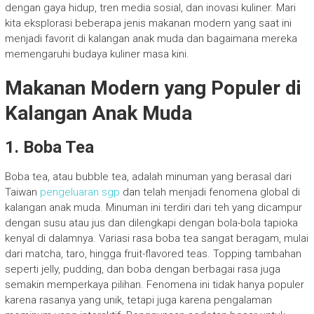
dengan gaya hidup, tren media sosial, dan inovasi kuliner. Mari
kita eksplorasi beberapa jenis makanan modern yang saat ini
menjadi favorit di kalangan anak muda dan bagaimana mereka
memengaruhi budaya kuliner masa kini.
Makanan Modern yang Populer di
Kalangan Anak Muda
1. Boba Tea
Boba tea, atau bubble tea, adalah minuman yang berasal dari
Taiwan
pengeluaran sgp
dan telah menjadi fenomena global di
kalangan anak muda. Minuman ini terdiri dari teh yang dicampur
dengan susu atau jus dan dilengkapi dengan bola-bola tapioka
kenyal di dalamnya. Variasi rasa boba tea sangat beragam, mulai
dari matcha, taro, hingga fruit-flavored teas. Topping tambahan
seperti jelly, pudding, dan boba dengan berbagai rasa juga
semakin memperkaya pilihan. Fenomena ini tidak hanya populer
karena rasanya yang unik, tetapi juga karena pengalaman