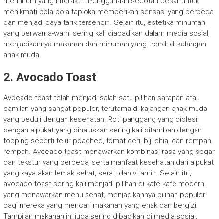
meminum yang interaktif. Penggunaan sedotan besar untuk
menikmati bola-bola tapioka memberikan sensasi yang berbeda
dan menjadi daya tarik tersendiri. Selain itu, estetika minuman
yang berwarna-warni sering kali diabadikan dalam media sosial,
menjadikannya makanan dan minuman yang trendi di kalangan
anak muda.
2. Avocado Toast
Avocado toast telah menjadi salah satu pilihan sarapan atau
camilan yang sangat populer, terutama di kalangan anak muda
yang peduli dengan kesehatan. Roti panggang yang diolesi
dengan alpukat yang dihaluskan sering kali ditambah dengan
topping seperti telur poached, tomat ceri, biji chia, dan rempah-
rempah. Avocado toast menawarkan kombinasi rasa yang segar
dan tekstur yang berbeda, serta manfaat kesehatan dari alpukat
yang kaya akan lemak sehat, serat, dan vitamin. Selain itu,
avocado toast sering kali menjadi pilihan di kafe-kafe modern
yang menawarkan menu sehat, menjadikannya pilihan populer
bagi mereka yang mencari makanan yang enak dan bergizi.
Tampilan makanan ini juga sering dibagikan di media sosial,