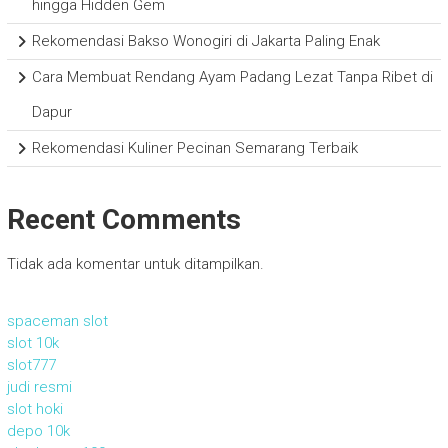
hingga Hidden Gem
Rekomendasi Bakso Wonogiri di Jakarta Paling Enak
Cara Membuat Rendang Ayam Padang Lezat Tanpa Ribet di
Dapur
Rekomendasi Kuliner Pecinan Semarang Terbaik
Recent Comments
Tidak ada komentar untuk ditampilkan.
spaceman slot
slot 10k
slot777
judi resmi
slot hoki
depo 10k