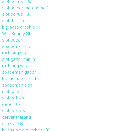
slot bonus 100
slot server thailand no 1
slot bonus 100
slot thailand
big bass crash slot
Wild Bounty Slot
slot gacor
spaceman slot
mahjong slot
slot gacor hari ini
mahjong ways
spaceman gacor
bonus new member
spaceman slot
slot gacor
slot bet kecil
depo 10k
slot depo 5k
server thailand
athena168
bonus new member 100