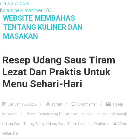
situs judi bola
bonus new member 100
S
WEBSITE MEMBAHAS
k
TENTANG KULINER DAN
i
MASAKAN
p
t
Website Membahas Tentang Kuliner dan
Masakan
o
Resep Udang Saus Tiram
c
o
Lezat Dan Praktis Untuk
n
t
Menu Sehari-Hari
e
n
t
Januari 15, 2026
admin
0 Komentar
Resep
,
Makanan
Bahan-Bahan yang Dibutuhkan
Langkah-Langkah Memasak
,
Udang Saus Tiram
Resep Udang Saus Tiram Lezat dan Praktis untuk Menu
Sehari-hari