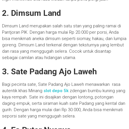
2. Dimsum Land
Dimsum Land merupakan salah satu stan yang paling ramai di
Pantjoran PIK. Dengan harga mulai Rp 20.000 per porsi, Anda
bisa menikmati aneka dimsum seperti siomay, hakau, dan lumpia
goreng. Dimsum Land terkenal dengan teksturnya yang lembut
dan rasa yang menggugah selera. Cocok untuk disantap
sebagai camilan atau hidangan utama.
3. Sate Padang Ajo Laweh
Bagi pecinta sate, Sate Padang Ajo Laweh menawarkan rasa
autentik khas Minang
slot depo 5k
zdengan bumbu kuning yang
kaya rempah. Sate ini disajikan dengan lontong, potongan
daging empuk, serta siraman kuah sate Padang yang kental dan
gurih. Dengan harga mulai dari Rp 30.000, Anda bisa menikmati
seporsi sate yang menggugah selera.