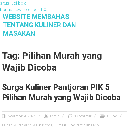
situs judi bola
bonus new member 100
S
WEBSITE MEMBAHAS
k
TENTANG KULINER DAN
i
MASAKAN
p
t
Website Membahas Tentang Kuliner dan
Masakan
o
Tag: Pilihan Murah yang
c
o
Wajib Dicoba
n
t
e
Surga Kuliner Pantjoran PIK 5
n
t
Pilihan Murah yang Wajib Dicoba
November 9, 2024
admin
0 Komentar
Kuliner
,
Pilihan Murah yang Wajib Dicoba
Surga Kuliner Pantjoran PIK 5