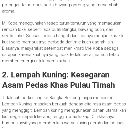
potongan telur rebus serta bawang goreng yang menambah
aroma.
Mi Koba menggunakan resep turun-temurun yang memadukan
rempah lokal seperti lada putih Bangka, bawang putih, dan
sedikit jahe. Sensasi pedas hangat dari ladanya menjadi karakter
kuat yang membuatnya berbeda dari mie kuah daerah lain.
Biasanya, masyarakat setempat menikmati Mie Koba sebagai
sarapan karena kuahnya yang tidak terlalu berat, namun tetap
memberi energi untuk memulai hari.
2. Lempah Kuning: Kesegaran
Asam Pedas Khas Pulau Timah
Tidak sah berkunjung ke Bangka Belitung tanpa mencicipi
Lempah Kuning, masakan berkuah dengan cita rasa asam pedas
yang menggigit. Lempah kuning menggunakan bahan utama ikan
laut segar seperti kerapu, tenggiri, atau kakap. Ciri khasnya:
bumbu kunyit yang memberikan warna kuning cerah dan sensasi