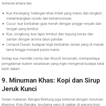
terkenal antara lain:
Kue Keranjang: hidangan khas Imlek yang manis dan lengket,
melambangkan rezeki dan keharmonisan.
Cucur: kue berbahan gula merah dengan pinggir renyah dan
tengah yang lembut.
Kue Jongkong: kue lapis lembut dari tepung beras dan
santan dengan aroma daun pandan.
Lempok Durian: kudapan legit berbahan durian yang di masak
lama hingga menjadi pasta manis.
Setiap kue memiliki cerita dan filosofi tersendiri, memperkaya
pengalaman kuliner wisatawan yang ingin mengenal budaya lokal
lebih dalam.
9. Minuman Khas: Kopi dan Sirup
Jeruk Kunci
Selain makanan, Bangka Belitung juga terkenal dengan minuman
khasnya. Kopi Bangka, terutama yang di sajikan di warung kopi