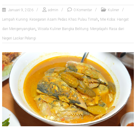
Januari 9, 2026
admin
0 Komentar
Kuliner
,
Lempah Kuning: Kesegaran Asam Pedas Khas Pulau Timah
Mie Koba: Hangat
,
dan Mengenyangkan
Wisata Kuliner Bangka Belitung: Menjelajahi Rasa dari
Negeri Laskar Pelangi