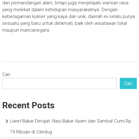
dan pemandangan alam, tetapi juga menjelajahi warisan rasa
yang melekat dalam kehidupan masyarakatnya. Dengan
keberagaman kuliner yang kaya dan unik, daerah ini selalu punya
sesuatu yang baru untuk dinikmati, baik oleh wisatawan lokal
maupun mancanegara.
Cari
Cari
Recent Posts
Liwet Bakar Derajat: Nasi Bakar Ayam dan Sambal Cumi Rp
19 Ribuan di Ciledug