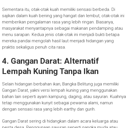
Sementara itu, otak-otak kuah memiliki sensasi berbeda. Di
sajikan dalam kuah bening yang hangat dan lembut, otak-otak ini
memberikan pengalaman rasa yang lebih ringan. Biasanya,
masyarakat menyantapnya sebagai makanan pendamping atau
menu sarapan. Kedua jenis otak-otak ini menjadi bukti betapa
mereka pandai mengolah hasil laut menjadi hidangan yang
praktis sekaligus penuh cita rasa.
4. Gangan Darat: Alternatif
Lempah Kuning Tanpa Ikan
Selain hidangan berbahan ikan, Bangka Belitung juga memiliki
Gangan Darat, yakni versi lempah kuning yang menggunakan
bahan lain seperti ayam kampung, daging, atau sayuran. Kuahnya
tetap menggunakan kunyit sebagai pewarna alami, namun
dengan sensasi rasa yang lebih earthy dan gurih.
Gangan Darat sering di hidangkan dalam acara keluarga atau
pesta desa. Penggunaan sayuran seperti nangka muda atau