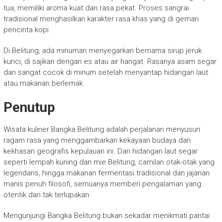
tua, memiliki aroma kuat dan rasa pekat. Proses sangrai
tradisional menghasilkan karakter rasa khas yang di gemari
pencinta kopi.
Di Belitung, ada minuman menyegarkan bernama sirup jeruk
kunci, di sajikan dengan es atau air hangat. Rasanya asam segar
dan sangat cocok di minum setelah menyantap hidangan laut
atau makanan berlemak.
Penutup
Wisata kuliner Bangka Belitung adalah perjalanan menyusuri
ragam rasa yang menggambarkan kekayaan budaya dan
kekhasan geografis kepulauan ini. Dari hidangan laut segar
seperti lempah kuning dan mie Belitung, camilan otak-otak yang
legendaris, hingga makanan fermentasi tradisional dan jajanan
manis penuh filosofi, semuanya memberi pengalaman yang
otentik dan tak terlupakan.
Mengunjungi Bangka Belitung bukan sekadar menikmati pantai