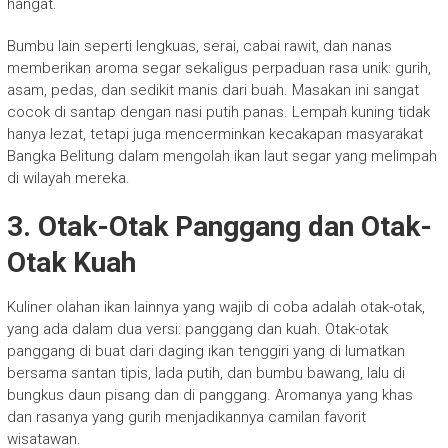
hangat.
Bumbu lain seperti lengkuas, serai, cabai rawit, dan nanas
memberikan aroma segar sekaligus perpaduan rasa unik: gurih,
asam, pedas, dan sedikit manis dari buah. Masakan ini sangat
cocok di santap dengan nasi putih panas. Lempah kuning tidak
hanya lezat, tetapi juga mencerminkan kecakapan masyarakat
Bangka Belitung dalam mengolah ikan laut segar yang melimpah
di wilayah mereka.
3. Otak-Otak Panggang dan Otak-
Otak Kuah
Kuliner olahan ikan lainnya yang wajib di coba adalah otak-otak,
yang ada dalam dua versi: panggang dan kuah. Otak-otak
panggang di buat dari daging ikan tenggiri yang di lumatkan
bersama santan tipis, lada putih, dan bumbu bawang, lalu di
bungkus daun pisang dan di panggang. Aromanya yang khas
dan rasanya yang gurih menjadikannya camilan favorit
wisatawan.