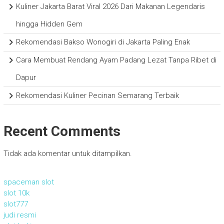
Kuliner Jakarta Barat Viral 2026 Dari Makanan Legendaris
hingga Hidden Gem
Rekomendasi Bakso Wonogiri di Jakarta Paling Enak
Cara Membuat Rendang Ayam Padang Lezat Tanpa Ribet di
Dapur
Rekomendasi Kuliner Pecinan Semarang Terbaik
Recent Comments
Tidak ada komentar untuk ditampilkan.
spaceman slot
slot 10k
slot777
judi resmi