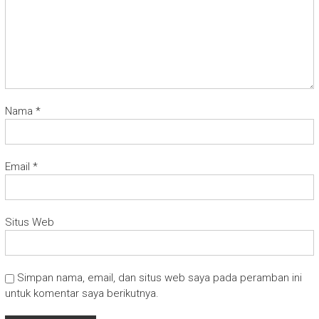
Nama
*
Email
*
Situs Web
Simpan nama, email, dan situs web saya pada peramban ini
untuk komentar saya berikutnya.