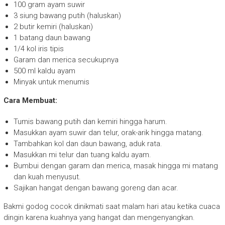
100 gram ayam suwir
3 siung bawang putih (haluskan)
2 butir kemiri (haluskan)
1 batang daun bawang
1/4 kol iris tipis
Garam dan merica secukupnya
500 ml kaldu ayam
Minyak untuk menumis
Cara Membuat:
Tumis bawang putih dan kemiri hingga harum.
Masukkan ayam suwir dan telur, orak-arik hingga matang.
Tambahkan kol dan daun bawang, aduk rata.
Masukkan mi telur dan tuang kaldu ayam.
Bumbui dengan garam dan merica, masak hingga mi matang
dan kuah menyusut.
Sajikan hangat dengan bawang goreng dan acar.
Bakmi godog cocok dinikmati saat malam hari atau ketika cuaca
dingin karena kuahnya yang hangat dan mengenyangkan.