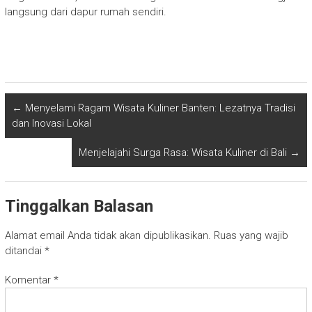
langsung dari dapur rumah sendiri.
←
Menyelami Ragam Wisata Kuliner Banten: Lezatnya Tradisi
dan Inovasi Lokal
Menjelajahi Surga Rasa: Wisata Kuliner di Bali
→
Tinggalkan Balasan
Alamat email Anda tidak akan dipublikasikan.
Ruas yang wajib
ditandai
*
Komentar
*