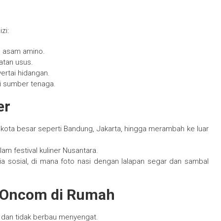
zi:
n asam amino.
tan usus.
yertai hidangan.
ai sumber tenaga.
er
di kota besar seperti Bandung, Jakarta, hingga merambah ke luar
m festival kuliner Nusantara.
a sosial, di mana foto nasi dengan lalapan segar dan sambal
 Oncom di Rumah
h dan tidak berbau menyengat.