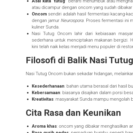
Asal kata “tutug”
berarti menumbuk atau menghalus
atau dicampur dengan oncom yang sudah dibakar 
Oncom
sendiri adalah hasil fermentasi kacang-ka
dengan jamur
Neurospora
. Proses fermentasi ini 
kuliner Sunda.
Nasi Tutug Oncom lahir dari kebiasaan masy
sederhana untuk menciptakan makanan bergizi. H
kini telah naik kelas menjadi menu populer di rest
Filosofi di Balik Nasi Tut
Nasi Tutug Oncom bukan sekadar hidangan, melainkan 
Kesederhanaan
: bahan utama berasal dari hasil 
Kebersamaan
: biasanya disajikan dalam porsi be
Kreativitas
: masyarakat Sunda mampu mengolah ba
Cita Rasa dan Keunikan
Aroma khas
: oncom yang dibakar menghasilkan 
Rasa gurih pedas
: perpaduan bumbu seperti baw