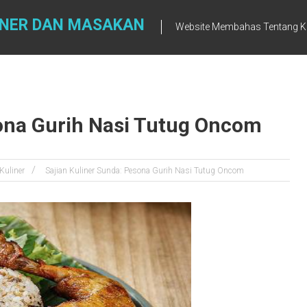
INER DAN MASAKAN
Website Membahas Tentang K
sona Gurih Nasi Tutug Oncom
Kuliner
Sajian Kuliner Sunda: Pesona Gurih Nasi Tutug Oncom