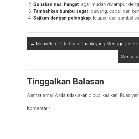
Gunakan nasi hangat
: agar mudah dicampur den
Tambahkan bumbu segar
: bawang, cabai, dan ken
Sajikan dengan pelengkap
: lalapan dan sambal 
←
Menyelami Cita Rasa Cuanki yang Menggugah Se
Sensasi
Tinggalkan Balasan
Alamat email Anda tidak akan dipublikasikan.
Ruas yan
Komentar
*