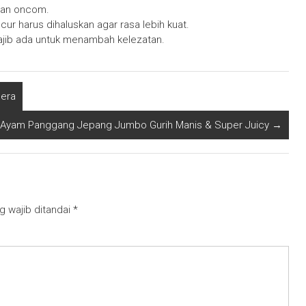
gan oncom.
cur harus dihaluskan agar rasa lebih kuat.
wajib ada untuk menambah kelezatan.
lera
 Ayam Panggang Jepang Jumbo Gurih Manis & Super Juicy
→
g wajib ditandai
*