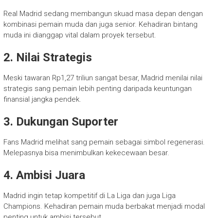
Real Madrid sedang membangun skuad masa depan dengan
kombinasi pemain muda dan juga senior. Kehadiran bintang
muda ini dianggap vital dalam proyek tersebut.
2. Nilai Strategis
Meski tawaran Rp1,27 triliun sangat besar, Madrid menilai nilai
strategis sang pemain lebih penting daripada keuntungan
finansial jangka pendek.
3. Dukungan Suporter
Fans Madrid melihat sang pemain sebagai simbol regenerasi.
Melepasnya bisa menimbulkan kekecewaan besar.
4. Ambisi Juara
Madrid ingin tetap kompetitif di La Liga dan juga Liga
Champions. Kehadiran pemain muda berbakat menjadi modal
penting untuk ambisi tersebut.