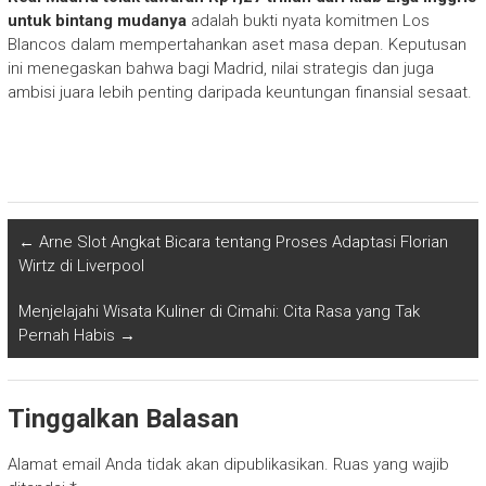
untuk bintang mudanya
adalah bukti nyata komitmen Los
Blancos dalam mempertahankan aset masa depan. Keputusan
ini menegaskan bahwa bagi Madrid, nilai strategis dan juga
ambisi juara lebih penting daripada keuntungan finansial sesaat.
←
Arne Slot Angkat Bicara tentang Proses Adaptasi Florian
Wirtz di Liverpool
Menjelajahi Wisata Kuliner di Cimahi: Cita Rasa yang Tak
Pernah Habis
→
Tinggalkan Balasan
Alamat email Anda tidak akan dipublikasikan.
Ruas yang wajib