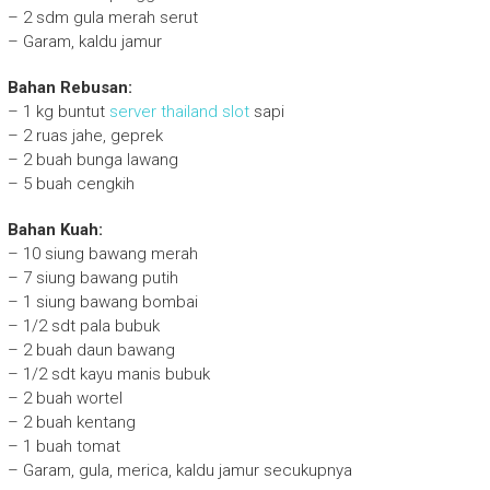
– 2 sdm gula merah serut
– Garam, kaldu jamur
Bahan Rebusan:
– 1 kg buntut
server thailand slot
sapi
– 2 ruas jahe, geprek
– 2 buah bunga lawang
– 5 buah cengkih
Bahan Kuah:
– 10 siung bawang merah
– 7 siung bawang putih
– 1 siung bawang bombai
– 1/2 sdt pala bubuk
– 2 buah daun bawang
– 1/2 sdt kayu manis bubuk
– 2 buah wortel
– 2 buah kentang
– 1 buah tomat
– Garam, gula, merica, kaldu jamur secukupnya