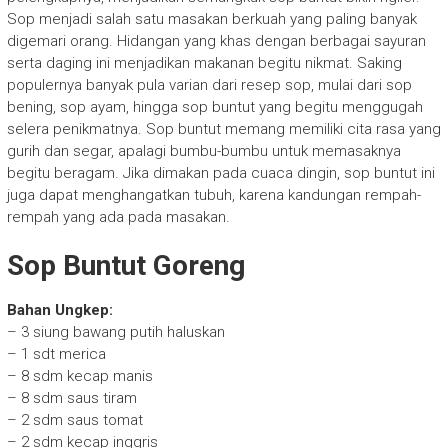
Sop menjadi salah satu masakan berkuah yang paling banyak
digemari orang. Hidangan yang khas dengan berbagai sayuran
serta daging ini menjadikan makanan begitu nikmat. Saking
populernya banyak pula varian dari resep sop, mulai dari sop
bening, sop ayam, hingga sop buntut yang begitu menggugah
selera penikmatnya. Sop buntut memang memiliki cita rasa yang
gurih dan segar, apalagi bumbu-bumbu untuk memasaknya
begitu beragam. Jika dimakan pada cuaca dingin, sop buntut ini
juga dapat menghangatkan tubuh, karena kandungan rempah-
rempah yang ada pada masakan.
Sop Buntut Goreng
Bahan Ungkep:
– 3 siung bawang putih haluskan
– 1 sdt merica
– 8 sdm kecap manis
– 8 sdm saus tiram
– 2 sdm saus tomat
– 2 sdm kecap inggris