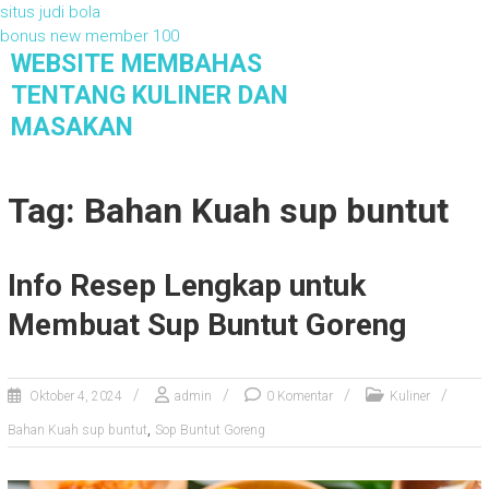
situs judi bola
bonus new member 100
S
WEBSITE MEMBAHAS
k
TENTANG KULINER DAN
i
MASAKAN
p
t
Website Membahas Tentang Kuliner dan
Masakan
o
Tag: Bahan Kuah sup buntut
c
o
n
t
Info Resep Lengkap untuk
e
Membuat Sup Buntut Goreng
n
t
Oktober 4, 2024
admin
0 Komentar
Kuliner
,
Bahan Kuah sup buntut
Sop Buntut Goreng