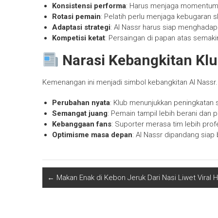
Konsistensi performa
: Harus menjaga momentum d
Rotasi pemain
: Pelatih perlu menjaga kebugaran s
Adaptasi strategi
: Al Nassr harus siap menghada
Kompetisi ketat
: Persaingan di papan atas semaki
Narasi Kebangkitan Kl
Kemenangan ini menjadi simbol kebangkitan Al Nassr.
Perubahan nyata
: Klub menunjukkan peningkatan s
Semangat juang
: Pemain tampil lebih berani dan p
Kebanggaan fans
: Suporter merasa tim lebih prof
Optimisme masa depan
: Al Nassr dipandang siap b
←
Makan Enak di Kebon Jeruk Dari Nasi Liwet Viral 