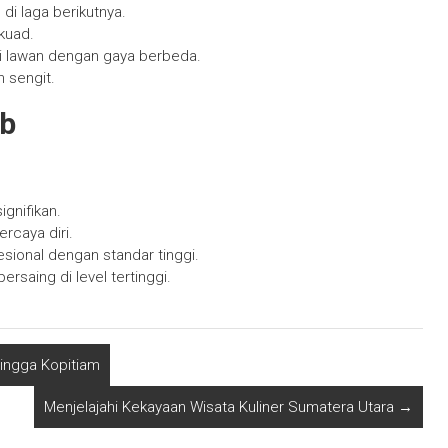
i laga berikutnya.
kuad.
pi lawan dengan gaya berbeda.
n sengit.
ub
ignifikan.
ercaya diri.
esional dengan standar tinggi.
ersaing di level tertinggi.
Hingga Kopitiam
Menjelajahi Kekayaan Wisata Kuliner Sumatera Utara
→