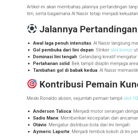
Artikel ini akan membahas jalannya pertandingan tanpa
tim, serta bagaimana Al Nassr tetap menjadi kekuatan
Jalannya Pertandingan
Awal laga penuh intensitas
: Al Nassr langsung m
Gol pembuka dari lini depan
: Striker
slot bonus
ut
Dominasi lini tengah
: Gelandang kreatif mengatur
Pertahanan solid
: Bek tampil disiplin menjaga are
Tambahan gol di babak kedua
: Al Nassr memasti
Kontribusi Pemain Kun
Meski Ronaldo absen, sejumlah pemain tampil
slot 1
Anderson Talisca
: Menjadi motor serangan dengan
Sadio Mane
: Memberikan kecepatan dan ancaman d
Otávio
: Mengatur distribusi bola dari lini tengah.
Aymeric Laporte
: Menjadi tembok kokoh di lini pe