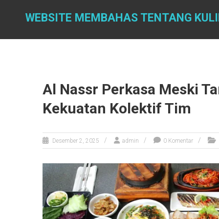
Skip
to
WEBSITE MEMBAHAS TENTANG KUL
content
Al Nassr Perkasa Meski Ta
Kekuatan Kolektif Tim
Desember 2, 2025
admin
0 Komentar