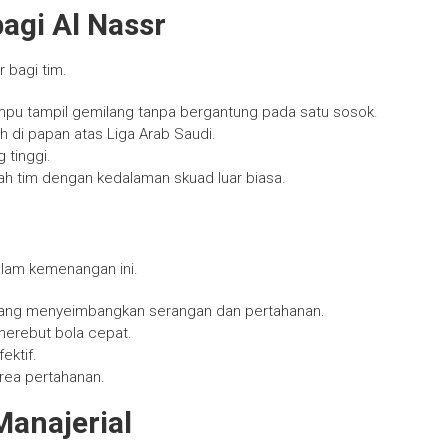
gi Al Nassr
bagi tim.
pu tampil gemilang tanpa bergantung pada satu sosok.
h di papan atas Liga Arab Saudi.
 tinggi.
ah tim dengan kedalaman skuad luar biasa.
alam kemenangan ini.
 yang menyeimbangkan serangan dan pertahanan.
merebut bola cepat.
ektif.
area pertahanan.
anajerial