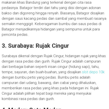
makanan khas Bandung yang terkenal dengan cita rasa
pedasnya. Batagor terdiri dari tahu yang diisi dengan adonan
bakso dan digoreng hingga renyah. Biasanya, Batagor disajikan
dengan saus kacang pedas dan sambal yang membuat rasanya
semakin menggigit. Keberagaman bumbu dan saus pedas di
Batagor menjadikannya hidangan yang sempurna untuk para
pencinta pedas.
3. Surabaya: Rujak Cingur
Surabaya dikenal dengan Rujak Cingur, hidangan rujak yang khas
dengan rasa pedas dan gurih. Rujak Cingur adalah campuran
dari berbagai bahan seperti irisan cingur (hidung sapi), tahu,
tempe, sayuran, dan buah-buahan, yang disajikan
slot depo 10k
dengan bumbu petis yang pedas. Bumbu petis adalah
campuran dari udang, bawang, dan cabai yang dihaluskan,
memberikan rasa pedas yang khas pada hidangan ini. Rujak
Cingur adalah pilihan tepat bagi mereka yang menyukai
kombinasi rasa pedas dan gurih.