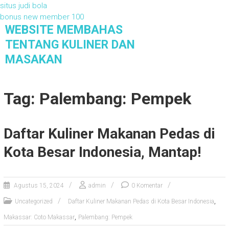
situs judi bola
bonus new member 100
S
WEBSITE MEMBAHAS
k
TENTANG KULINER DAN
i
MASAKAN
p
t
Website Membahas Tentang Kuliner dan
Masakan
o
Tag: Palembang: Pempek
c
o
n
t
Daftar Kuliner Makanan Pedas di
e
Kota Besar Indonesia, Mantap!
n
t
Agustus 15, 2024
admin
0 Komentar
,
Uncategorized
Daftar Kuliner Makanan Pedas di Kota Besar Indonesia
,
Makassar: Coto Makassar
Palembang: Pempek