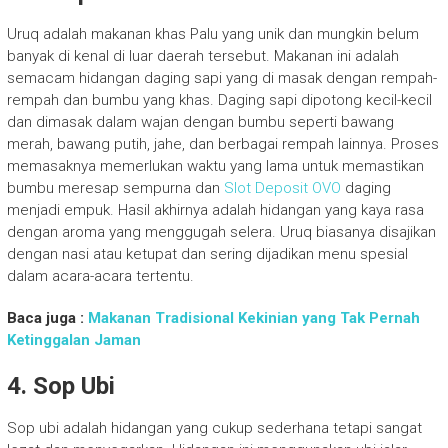
Uruq adalah makanan khas Palu yang unik dan mungkin belum
banyak di kenal di luar daerah tersebut. Makanan ini adalah
semacam hidangan daging sapi yang di masak dengan rempah-
rempah dan bumbu yang khas. Daging sapi dipotong kecil-kecil
dan dimasak dalam wajan dengan bumbu seperti bawang
merah, bawang putih, jahe, dan berbagai rempah lainnya. Proses
memasaknya memerlukan waktu yang lama untuk memastikan
bumbu meresap sempurna dan
Slot Deposit OVO
daging
menjadi empuk. Hasil akhirnya adalah hidangan yang kaya rasa
dengan aroma yang menggugah selera. Uruq biasanya disajikan
dengan nasi atau ketupat dan sering dijadikan menu spesial
dalam acara-acara tertentu.
Baca juga :
Makanan Tradisional Kekinian yang Tak Pernah
Ketinggalan Jaman
4. Sop Ubi
Sop ubi adalah hidangan yang cukup sederhana tetapi sangat