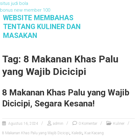
situs judi bola
bonus new member 100
S
WEBSITE MEMBAHAS
k
TENTANG KULINER DAN
i
MASAKAN
p
t
Website Membahas Tentang Kuliner dan
Masakan
o
Tag: 8 Makanan Khas Palu
c
o
yang Wajib Dicicipi
n
t
e
8 Makanan Khas Palu yang Wajib
n
t
Dicicipi, Segara Kesana!
Agustus 16, 2024
admin
0 Komentar
Kuliner
,
,
8 Makanan Khas Palu yang Wajib Dicicipi
Kaledo
Kue Kacang