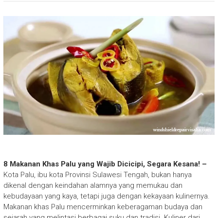
8 Makanan Khas Palu yang Wajib Dicicipi, Segara Kesana! –
Kota Palu, ibu kota Provinsi Sulawesi Tengah, bukan hanya
dikenal dengan keindahan alamnya yang memukau dan
kebudayaan yang kaya, tetapi juga dengan kekayaan kulinernya.
Makanan khas Palu mencerminkan keberagaman budaya dan
sejarah yang melintasi berbagai suku dan tradisi. Kuliner dari