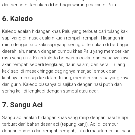
dan sering di temukan di berbagai warung makan di Palu.
6. Kaledo
Kaledo adalah hidangan khas Palu yang terbuat dari tulang kaki
sapi yang di masak dalam kuah rempah-rempah. Hidangan ini
mirip dengan sup kaki sapi yang sering di temukan di berbagai
daerah lain, namun dengan bumbu khas Palu yang memberikan
rasa yang unik. Kuah kaledo berwarna coklat dan biasanya kaya
akan rempah seperti lengkuas, daun salam, dan serai. Tulang
kaki sapi di masak hingga dagingnya menjadi empuk dan
kuahnya meresap ke dalam tulang, memberikan rasa yang kaya
dan gurih. Kaledo biasanya di sajikan dengan nasi putih dan
sering kali di lengkapi dengan sambal atau acar.
7. Sangu Aci
Sangu aci adalah hidangan khas yang mirip dengan nasi tetapi
terbuat dari bahan dasar aci (tepung kanji). Aci di campur
dengan bumbu dan rempah-rempah, lalu di masak menjadi nasi