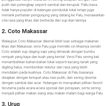
putih dan pelengkap seperti sambal dan kerupuk. Pallu basa
tidak hanya populer di kalangan penduduk lokal tetapi juga
menarik perhatian pengunjung yang datang ke Palu, menawarkan
cita rasa yang khas dan berbeda dari sup ikan lainnya.
2. Coto Makassar
Walaupun Coto Makassar dikenal lebih luas sebagai makanan
khas dari Makassar, versi Palu juga memiliki ciri khasnya sendiri.
Coto adalah sup daging sapi yang dimasak dengan bumbu
rempah yang kaya dan kuah yang kental. Versi Palu sering kali
menambahkan bahan-bahan lokal seperti kacang tanah yang
digiling halus, memberikan tekstur dan rasa yang lebih
mendalam pada kuahnya. Coto Makassar di Palu biasanya
disajikan dengan ketupat atau nasi putih, dan sering disertai
dengan sambal dan acar. Hidangan ini merupakan pilihan favorit
terutama pada acara-acara spesial dan perayaan, serta sering
menjadi pilihan makan siang atau makan malam bagi warga Palu.
3. Uruq