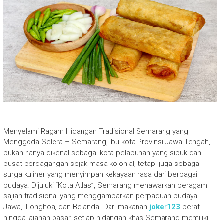
Menyelami Ragam Hidangan Tradisional Semarang yang
Menggoda Selera – Semarang, ibu kota Provinsi Jawa Tengah,
bukan hanya dikenal sebagai kota pelabuhan yang sibuk dan
pusat perdagangan sejak masa kolonial, tetapi juga sebagai
surga kuliner yang menyimpan kekayaan rasa dari berbagai
budaya. Dijuluki “Kota Atlas”, Semarang menawarkan beragam
sajian tradisional yang menggambarkan perpaduan budaya
Jawa, Tionghoa, dan Belanda. Dari makanan
joker123
berat
hingga jajanan pasar, setiap hidangan khas Semarang memiliki