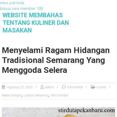
situs judi bola
bonus new member 100
S
WEBSITE MEMBAHAS
k
TENTANG KULINER DAN
i
MASAKAN
p
t
Website Membahas Tentang Kuliner dan
Masakan
o
Menyelami Ragam Hidangan
c
o
Tradisional Semarang Yang
n
t
Menggoda Selera
e
n
t
Agustus 25, 2025
admin
0 Komentar
Kuliner
,
,
Babat Gongso
Lumpia Semarang
Tahu Gimbal