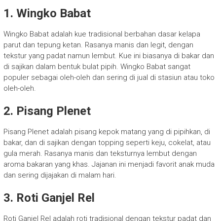
1. Wingko Babat
Wingko Babat adalah kue tradisional berbahan dasar kelapa
parut dan tepung ketan. Rasanya manis dan legit, dengan
tekstur yang padat namun lembut. Kue ini biasanya di bakar dan
di sajikan dalam bentuk bulat pipih. Wingko Babat sangat
populer sebagai oleh-oleh dan sering di jual di stasiun atau toko
oleh-oleh.
2. Pisang Plenet
Pisang Plenet adalah pisang kepok matang yang di pipihkan, di
bakar, dan di sajikan dengan topping seperti keju, cokelat, atau
gula merah. Rasanya manis dan teksturnya lembut dengan
aroma bakaran yang khas. Jajanan ini menjadi favorit anak muda
dan sering dijajakan di malam hari.
3. Roti Ganjel Rel
Roti Ganjel Rel adalah roti tradisional dengan tekstur padat dan