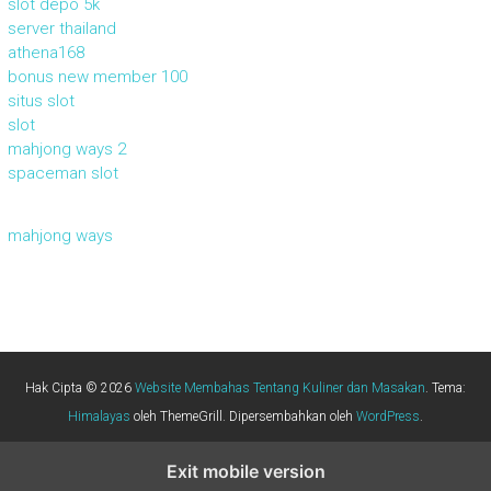
slot depo 5k
server thailand
athena168
bonus new member 100
situs slot
slot
mahjong ways 2
spaceman slot
mahjong ways
Hak Cipta © 2026
Website Membahas Tentang Kuliner dan Masakan
. Tema:
Himalayas
oleh ThemeGrill. Dipersembahkan oleh
WordPress
.
Exit mobile version