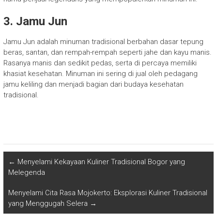
3. Jamu Jun
Jamu Jun adalah minuman tradisional berbahan dasar tepung
beras, santan, dan rempah-rempah seperti jahe dan kayu manis.
Rasanya manis dan sedikit pedas, serta di percaya memiliki
khasiat kesehatan. Minuman ini sering di jual oleh pedagang
jamu keliling dan menjadi bagian dari budaya kesehatan
tradisional.
←
Menyelami Kekayaan Kuliner Tradisional Bogor yang
Melegenda
Menyelami Cita Rasa Mojokerto: Eksplorasi Kuliner Tradisional
yang Menggugah Selera
→