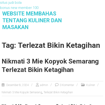
situs judi bola
bonus new member 100
S
WEBSITE MEMBAHAS
k
TENTANG KULINER DAN
i
MASAKAN
p
t
Website Membahas Tentang Kuliner dan
Masakan
o
Tag: Terlezat Bikin Ketagihan
c
o
n
t
Nikmati 3 Mie Kopyok Semarang
e
Terlezat Bikin Ketagihan
n
t
Desember 8, 2024
admin
0 Komentar
Kuliner
,
Nikmati 3 Mie Kopyok Semarang
Terlezat Bikin Ketagihan