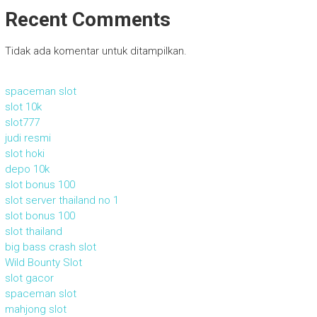
Recent Comments
Tidak ada komentar untuk ditampilkan.
spaceman slot
slot 10k
slot777
judi resmi
slot hoki
depo 10k
slot bonus 100
slot server thailand no 1
slot bonus 100
slot thailand
big bass crash slot
Wild Bounty Slot
slot gacor
spaceman slot
mahjong slot