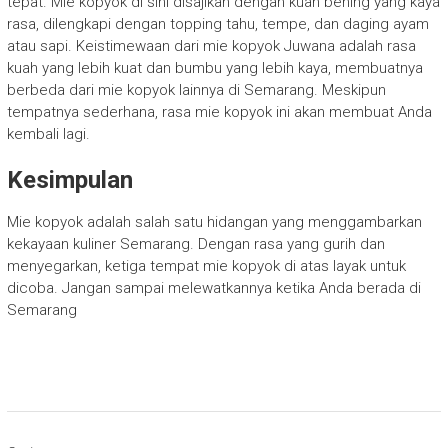
tepat. Mie kopyok di sini disajikan dengan kuah bening yang kaya
rasa, dilengkapi dengan topping tahu, tempe, dan daging ayam
atau sapi. Keistimewaan dari mie kopyok Juwana adalah rasa
kuah yang lebih kuat dan bumbu yang lebih kaya, membuatnya
berbeda dari mie kopyok lainnya di Semarang. Meskipun
tempatnya sederhana, rasa mie kopyok ini akan membuat Anda
kembali lagi.
Kesimpulan
Mie kopyok adalah salah satu hidangan yang menggambarkan
kekayaan kuliner Semarang. Dengan rasa yang gurih dan
menyegarkan, ketiga tempat mie kopyok di atas layak untuk
dicoba. Jangan sampai melewatkannya ketika Anda berada di
Semarang