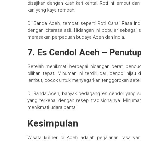
disajikan dengan kuah kari kental. Roti ini lembut d
kari yang kaya rempah.
Di Banda Aceh, tempat seperti Roti Canai Rasa In
dengan citarasa asli. Hidangan ini populer sebagai s
merasakan perpaduan budaya Aceh dan India.
7. Es Cendol Aceh – Penutu
Setelah menikmati berbagai hidangan berat, pencu
pilihan tepat. Minuman ini terdiri dari cendol hija
lembut, cocok untuk menyegarkan tenggorokan sete
Di Banda Aceh, banyak pedagang es cendol yang sud
yang terkenal dengan resep tradisionalnya. Minuman 
menikmati udara pantai.
Kesimpulan
Wisata kuliner di Aceh adalah perjalanan rasa y