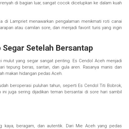
an renyah di bagian luar, sangat cocok dicelupkan ke dalam kuah
dia di Lampriet menawarkan pengalaman menikmati roti canai
arapan atau camilan sore, dan menjadi favorit turis yang ingin
p Segar Setelah Bersantap
ci mulut yang segar sangat penting. Es Cendol Aceh menjadi
u dari tepung beras, santan, dan gula aren. Rasanya manis dan
lah makan hidangan pedas Aceh.
ah beroperasi puluhan tahun, seperti Es Cendol Titi Bobrok,
ini juga sering dijadikan teman bersantai di sore hari sambil
ang kaya, beragam, dan autentik. Dari Mie Aceh yang pedas