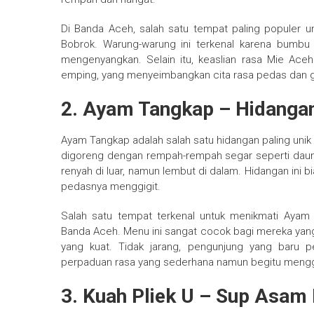
Di Banda Aceh, salah satu tempat paling populer u
Bobrok. Warung-warung ini terkenal karena bumb
mengenyangkan. Selain itu, keaslian rasa Mie Ace
emping, yang menyeimbangkan cita rasa pedas dan g
2. Ayam Tangkap – Hidang
Ayam Tangkap adalah salah satu hidangan paling uni
digoreng dengan rempah-rempah segar seperti daun
renyah di luar, namun lembut di dalam. Hidangan ini 
pedasnya menggigit.
Salah satu tempat terkenal untuk menikmati Aya
Banda Aceh. Menu ini sangat cocok bagi mereka yan
yang kuat. Tidak jarang, pengunjung yang baru p
perpaduan rasa yang sederhana namun begitu mengg
3. Kuah Pliek U – Sup Asam