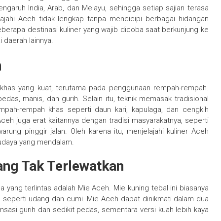
aruh India, Arab, dan Melayu, sehingga setiap sajian terasa
lajahi Aceh tidak lengkap tanpa mencicipi berbagai hidangan
 beberapa destinasi kuliner yang wajib dicoba saat berkunjung ke
 daerah lainnya.
h
i khas yang kuat, terutama pada penggunaan rempah-rempah.
das, manis, dan gurih. Selain itu, teknik memasak tradisional
mpah-rempah khas seperti daun kari, kapulaga, dan cengkih
Aceh juga erat kaitannya dengan tradisi masyarakatnya, seperti
rung pinggir jalan. Oleh karena itu, menjelajahi kuliner Aceh
budaya yang mendalam.
yang Tak Terlewatkan
a yang terlintas adalah Mie Aceh. Mie kuning tebal ini biasanya
, seperti udang dan cumi. Mie Aceh dapat dinikmati dalam dua
sasi gurih dan sedikit pedas, sementara versi kuah lebih kaya