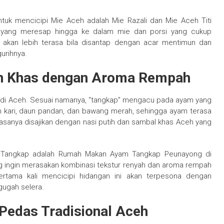
ntuk mencicipi Mie Aceh adalah Mie Razali dan Mie Aceh Titi
u yang meresap hingga ke dalam mie dan porsi yang cukup
h akan lebih terasa bila disantap dengan acar mentimun dan
urihnya.
an Khas dengan Aroma Rempah
k di Aceh. Sesuai namanya, “tangkap” mengacu pada ayam yang
 kari, daun pandan, dan bawang merah, sehingga ayam terasa
biasanya disajikan dengan nasi putih dan sambal khas Aceh yang
m Tangkap adalah Rumah Makan Ayam Tangkap Peunayong di
g ingin merasakan kombinasi tekstur renyah dan aroma rempah
ertama kali mencicipi hidangan ini akan terpesona dengan
ugah selera.
 Pedas Tradisional Aceh