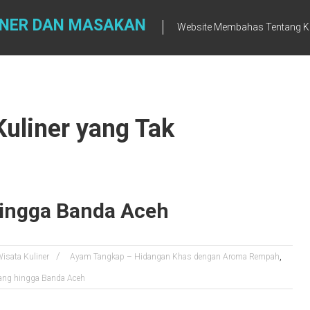
INER DAN MASAKAN
Website Membahas Tentang K
Kuliner yang Tak
hingga Banda Aceh
,
isata Kuliner
Ayam Tangkap – Hidangan Khas dengan Aroma Rempah
bang hingga Banda Aceh