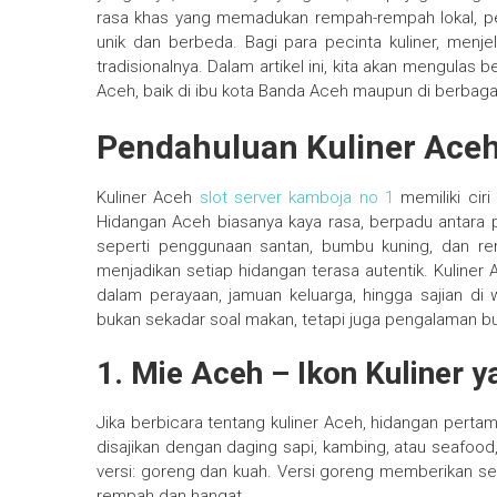
rasa khas yang memadukan rempah-rempah lokal, peng
unik dan berbeda. Bagi para pecinta kuliner, menje
tradisionalnya. Dalam artikel ini, kita akan mengulas
Aceh, baik di ibu kota Banda Aceh maupun di berbagai
Pendahuluan Kuliner Ace
Kuliner Aceh
slot server kamboja no 1
memiliki cir
Hidangan Aceh biasanya kaya rasa, berpadu antara pe
seperti penggunaan santan, bumbu kuning, dan re
menjadikan setiap hidangan terasa autentik. Kuliner 
dalam perayaan, jamuan keluarga, hingga sajian di wa
bukan sekadar soal makan, tetapi juga pengalaman 
1. Mie Aceh – Ikon Kuliner 
Jika berbicara tentang kuliner Aceh, hidangan pertam
disajikan dengan daging sapi, kambing, atau seafood
versi: goreng dan kuah. Versi goreng memberikan sen
rempah dan hangat.