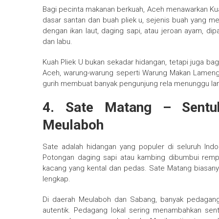
Bagi pecinta makanan berkuah, Aceh menawarkan Kua
dasar santan dan buah pliek u, sejenis buah yang me
dengan ikan laut, daging sapi, atau jeroan ayam, d
dan labu.
Kuah Pliek U bukan sekadar hidangan, tetapi juga bag
Aceh, warung-warung seperti Warung Makan Lameng 
gurih membuat banyak pengunjung rela menunggu la
4. Sate Matang – Sentu
Meulaboh
Sate adalah hidangan yang populer di seluruh Indon
Potongan daging sapi atau kambing dibumbui remp
kacang yang kental dan pedas. Sate Matang biasanya
lengkap.
Di daerah Meulaboh dan Sabang, banyak pedagang
autentik. Pedagang lokal sering menambahkan sent