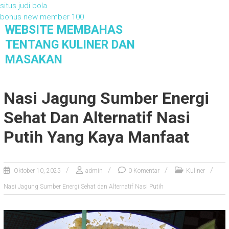
situs judi bola
bonus new member 100
S
WEBSITE MEMBAHAS
k
TENTANG KULINER DAN
i
MASAKAN
p
t
Website Membahas Tentang Kuliner dan
Masakan
o
Nasi Jagung Sumber Energi
c
o
Sehat Dan Alternatif Nasi
n
t
Putih Yang Kaya Manfaat
e
n
t
Oktober 10, 2025
admin
0 Komentar
Kuliner
Nasi Jagung Sumber Energi Sehat dan Alternatif Nasi Putih