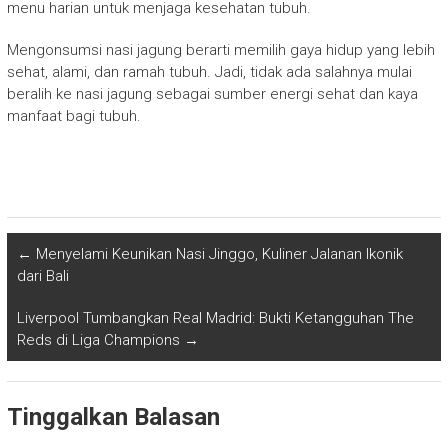
menu harian untuk menjaga kesehatan tubuh.
Mengonsumsi nasi jagung berarti memilih gaya hidup yang lebih
sehat, alami, dan ramah tubuh. Jadi, tidak ada salahnya mulai
beralih ke nasi jagung sebagai sumber energi sehat dan kaya
manfaat bagi tubuh.
←
Menyelami Keunikan Nasi Jinggo, Kuliner Jalanan Ikonik
dari Bali
Liverpool Tumbangkan Real Madrid: Bukti Ketangguhan The
Reds di Liga Champions
→
Tinggalkan Balasan