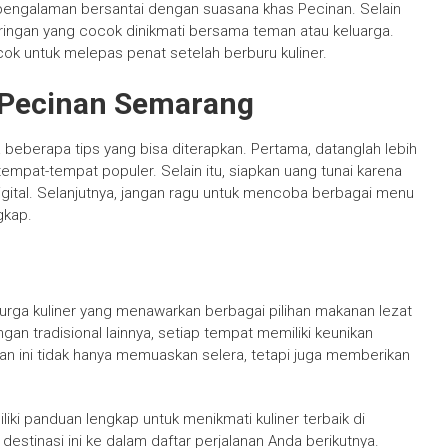
engalaman bersantai dengan suasana khas Pecinan. Selain
ringan yang cocok dinikmati bersama teman atau keluarga.
ok untuk melepas penat setelah berburu kuliner.
i Pecinan Semarang
beberapa tips yang bisa diterapkan. Pertama, datanglah lebih
tempat-tempat populer. Selain itu, siapkan uang tunai karena
tal. Selanjutnya, jangan ragu untuk mencoba berbagai menu
gkap.
rga kuliner yang menawarkan berbagai pilihan makanan lezat
ngan tradisional lainnya, setiap tempat memiliki keunikan
wasan ini tidak hanya memuaskan selera, tetapi juga memberikan
iki panduan lengkap untuk menikmati kuliner terbaik di
stinasi ini ke dalam daftar perjalanan Anda berikutnya.