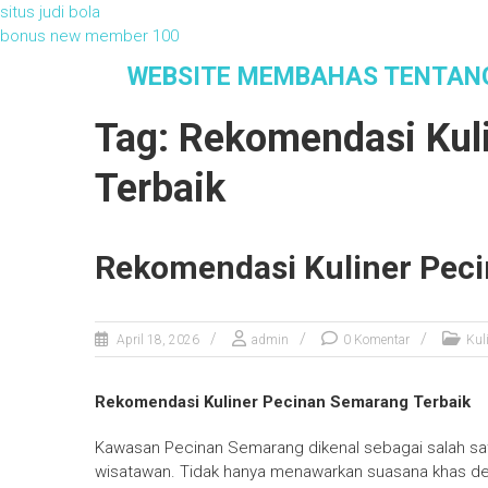
situs judi bola
bonus new member 100
S
WEBSITE MEMBAHAS TENTAN
k
i
Tag: Rekomendasi Kul
p
t
Terbaik
o
c
o
n
Rekomendasi Kuliner Pec
t
e
n
April 18, 2026
admin
0 Komentar
Kul
t
Rekomendasi Kuliner Pecinan Semarang Terbaik
Kawasan Pecinan Semarang dikenal sebagai salah satu 
wisatawan. Tidak hanya menawarkan suasana khas den