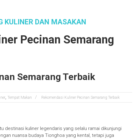
G KULINER DAN MASAKAN
Website Membahas 
iner Pecinan Semarang
inan Semarang Terbaik
,
iner
Tempat Makan
Rekomendasi Kuliner Pecinan Semarang Terbaik
destinasi kuliner legendaris yang selalu ramai dikunjungi
gan nuansa budaya Tionghoa yang kental, tetapi juga