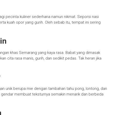
agi pecinta kuliner sederhana namun nikmat. Seporsi nasi
rta kuah opor yang gurih. Oleh sebab itu, tempat ini sering
in
dangan khas Semarang yang kaya rasa. Babat yang dimasak
ita rasa manis, gurih, dan sedikit pedas. Tak heran jika
r
gan unik berupa mie dengan tambahan tahu pong, lontong, dan
puk gendar membuat teksturnya semakin menarik dan berbeda
n