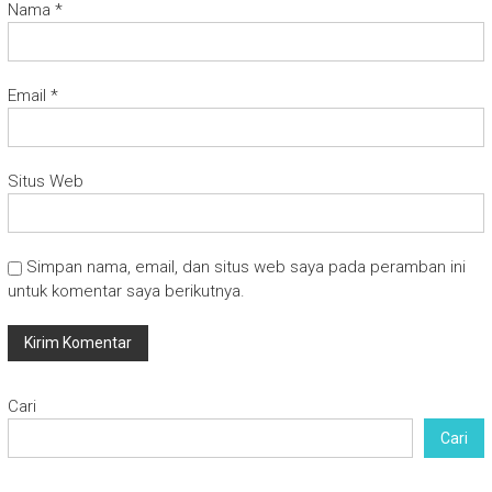
Nama
*
Email
*
Situs Web
Simpan nama, email, dan situs web saya pada peramban ini
untuk komentar saya berikutnya.
Cari
Cari