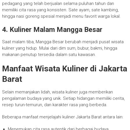
pedagang yang telah berjualan selama puluhan tahun dan
memiliki cita rasa yang konsisten. Sate ayam, sate kambing,
hingga nasi goreng spesial menjadi menu favorit warga lokal.
4. Kuliner Malam Mangga Besar
Saat malam tiba, Mangga Besar berubah menjadi pusat wisata
kuliner yang hidup. Mulai dari dim sum, bubur, bakmi, hingga
makanan penutup tersedia dalam satu kawasan.
Manfaat Wisata Kuliner di Jakarta
Barat
Selain memanjakan lidah, wisata kuliner juga memberikan
pengalaman budaya yang unik. Setiap hidangan memiliki cerita,
resep turun-temurun, dan karakter rasa yang berbeda.
Beberapa manfaat menjelajahi kuliner Jakarta Barat antara lain:
Menemukan cita rasa autentik dari berbagai budaya.