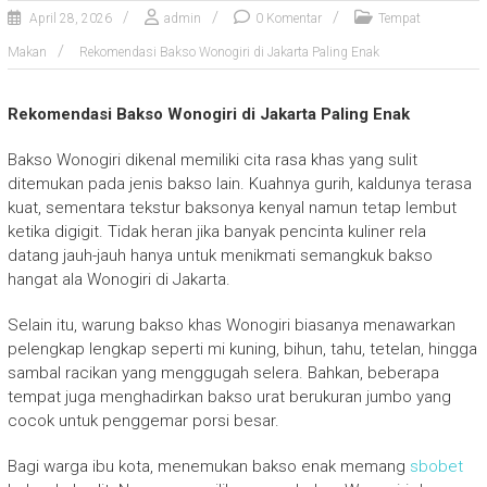
April 28, 2026
admin
0 Komentar
Tempat
Makan
Rekomendasi Bakso Wonogiri di Jakarta Paling Enak
Rekomendasi Bakso Wonogiri di Jakarta Paling Enak
Bakso Wonogiri dikenal memiliki cita rasa khas yang sulit
ditemukan pada jenis bakso lain. Kuahnya gurih, kaldunya terasa
kuat, sementara tekstur baksonya kenyal namun tetap lembut
ketika digigit. Tidak heran jika banyak pencinta kuliner rela
datang jauh-jauh hanya untuk menikmati semangkuk bakso
hangat ala Wonogiri di Jakarta.
Selain itu, warung bakso khas Wonogiri biasanya menawarkan
pelengkap lengkap seperti mi kuning, bihun, tahu, tetelan, hingga
sambal racikan yang menggugah selera. Bahkan, beberapa
tempat juga menghadirkan bakso urat berukuran jumbo yang
cocok untuk penggemar porsi besar.
Bagi warga ibu kota, menemukan bakso enak memang
sbobet