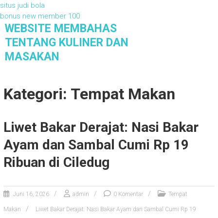
situs judi bola
bonus new member 100
S
WEBSITE MEMBAHAS
k
TENTANG KULINER DAN
i
MASAKAN
p
t
Website Membahas Tentang Kuliner dan
Masakan
o
Kategori: Tempat Makan
c
o
n
t
Liwet Bakar Derajat: Nasi Bakar
e
Ayam dan Sambal Cumi Rp 19
n
t
Ribuan di Ciledug
Juni 16, 2026
admin
0 Komentar
Tempat
Makan
Liwet Bakar Derajat: Nasi Bakar Ayam dan Sambal Cumi Rp 19