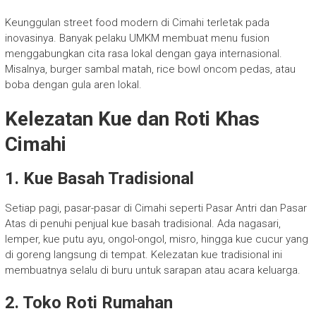
Keunggulan street food modern di Cimahi terletak pada
inovasinya. Banyak pelaku UMKM membuat menu fusion
menggabungkan cita rasa lokal dengan gaya internasional.
Misalnya, burger sambal matah, rice bowl oncom pedas, atau
boba dengan gula aren lokal.
Kelezatan Kue dan Roti Khas
Cimahi
1. Kue Basah Tradisional
Setiap pagi, pasar-pasar di Cimahi seperti Pasar Antri dan Pasar
Atas di penuhi penjual kue basah tradisional. Ada nagasari,
lemper, kue putu ayu, ongol-ongol, misro, hingga kue cucur yang
di goreng langsung di tempat. Kelezatan kue tradisional ini
membuatnya selalu di buru untuk sarapan atau acara keluarga.
2. Toko Roti Rumahan