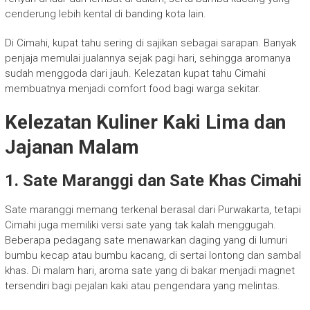
cenderung lebih kental di banding kota lain.
Di Cimahi, kupat tahu sering di sajikan sebagai sarapan. Banyak
penjaja memulai jualannya sejak pagi hari, sehingga aromanya
sudah menggoda dari jauh. Kelezatan kupat tahu Cimahi
membuatnya menjadi comfort food bagi warga sekitar.
Kelezatan Kuliner Kaki Lima dan
Jajanan Malam
1. Sate Maranggi dan Sate Khas Cimahi
Sate maranggi memang terkenal berasal dari Purwakarta, tetapi
Cimahi juga memiliki versi sate yang tak kalah menggugah.
Beberapa pedagang sate menawarkan daging yang di lumuri
bumbu kecap atau bumbu kacang, di sertai lontong dan sambal
khas. Di malam hari, aroma sate yang di bakar menjadi magnet
tersendiri bagi pejalan kaki atau pengendara yang melintas.