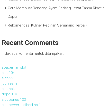
Cara Membuat Rendang Ayam Padang Lezat Tanpa Ribet di
Dapur
Rekomendasi Kuliner Pecinan Semarang Terbaik
Recent Comments
Tidak ada komentar untuk ditampilkan.
spaceman slot
slot 10k
slot777
judi resmi
slot hoki
depo 10k
slot bonus 100
slot server thailand no 1