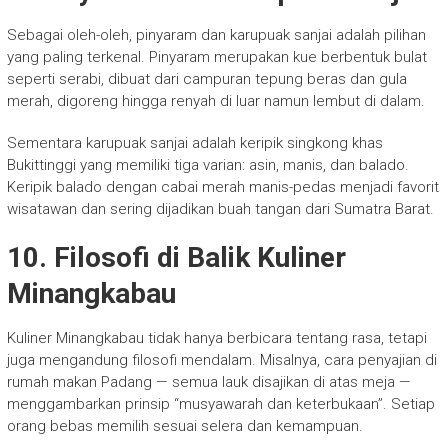
Sebagai oleh-oleh, pinyaram dan karupuak sanjai adalah pilihan
yang paling terkenal. Pinyaram merupakan kue berbentuk bulat
seperti serabi, dibuat dari campuran tepung beras dan gula
merah, digoreng hingga renyah di luar namun lembut di dalam.
Sementara karupuak sanjai adalah keripik singkong khas
Bukittinggi yang memiliki tiga varian: asin, manis, dan balado.
Keripik balado dengan cabai merah manis-pedas menjadi favorit
wisatawan dan sering dijadikan buah tangan dari Sumatra Barat.
10. Filosofi di Balik Kuliner
Minangkabau
Kuliner Minangkabau tidak hanya berbicara tentang rasa, tetapi
juga mengandung filosofi mendalam. Misalnya, cara penyajian di
rumah makan Padang — semua lauk disajikan di atas meja —
menggambarkan prinsip “musyawarah dan keterbukaan”. Setiap
orang bebas memilih sesuai selera dan kemampuan.