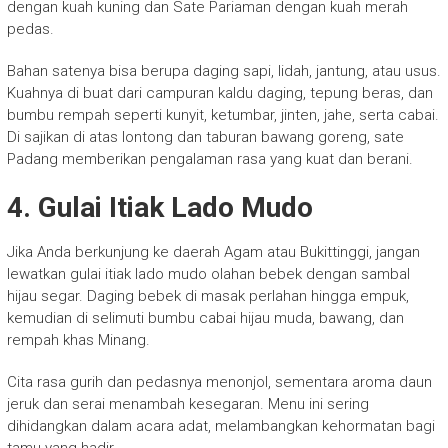
dengan kuah kuning dan Sate Pariaman dengan kuah merah
pedas.
Bahan satenya bisa berupa daging sapi, lidah, jantung, atau usus.
Kuahnya di buat dari campuran kaldu daging, tepung beras, dan
bumbu rempah seperti kunyit, ketumbar, jinten, jahe, serta cabai.
Di sajikan di atas lontong dan taburan bawang goreng, sate
Padang memberikan pengalaman rasa yang kuat dan berani.
4. Gulai Itiak Lado Mudo
Jika Anda berkunjung ke daerah Agam atau Bukittinggi, jangan
lewatkan gulai itiak lado mudo olahan bebek dengan sambal
hijau segar. Daging bebek di masak perlahan hingga empuk,
kemudian di selimuti bumbu cabai hijau muda, bawang, dan
rempah khas Minang.
Cita rasa gurih dan pedasnya menonjol, sementara aroma daun
jeruk dan serai menambah kesegaran. Menu ini sering
dihidangkan dalam acara adat, melambangkan kehormatan bagi