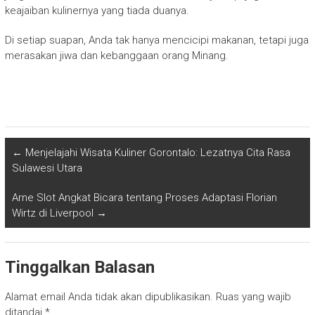
keajaiban kulinernya yang tiada duanya.
Di setiap suapan, Anda tak hanya mencicipi makanan, tetapi juga
merasakan jiwa dan kebanggaan orang Minang.
←
Menjelajahi Wisata Kuliner Gorontalo: Lezatnya Cita Rasa
Sulawesi Utara
Arne Slot Angkat Bicara tentang Proses Adaptasi Florian
Wirtz di Liverpool
→
Tinggalkan Balasan
Alamat email Anda tidak akan dipublikasikan.
Ruas yang wajib
ditandai
*