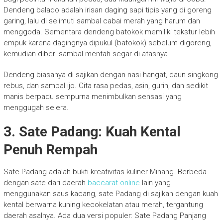
Dendeng balado adalah irisan daging sapi tipis yang di goreng
garing, lalu di selimuti sambal cabai merah yang harum dan
menggoda. Sementara dendeng batokok memiliki tekstur lebih
empuk karena dagingnya dipukul (batokok) sebelum digoreng,
kemudian diberi sambal mentah segar di atasnya.
Dendeng biasanya di sajikan dengan nasi hangat, daun singkong
rebus, dan sambal ijo. Cita rasa pedas, asin, gurih, dan sedikit
manis berpadu sempurna menimbulkan sensasi yang
menggugah selera.
3. Sate Padang: Kuah Kental
Penuh Rempah
Sate Padang adalah bukti kreativitas kuliner Minang. Berbeda
dengan sate dari daerah
baccarat online
lain yang
menggunakan saus kacang, sate Padang di sajikan dengan kuah
kental berwarna kuning kecokelatan atau merah, tergantung
daerah asalnya. Ada dua versi populer: Sate Padang Panjang