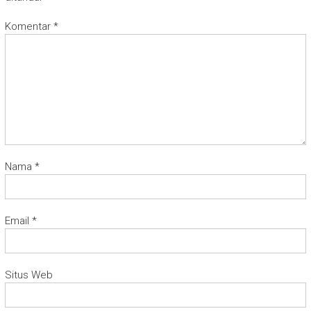
Komentar
*
Nama
*
Email
*
Situs Web