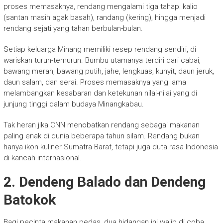
proses memasaknya, rendang mengalami tiga tahap: kalio
(santan masih agak basah), randang (kering), hingga menjadi
rendang sejati yang tahan berbulan-bulan.
Setiap keluarga Minang memiliki resep rendang sendiri, di
wariskan turun-temurun. Bumbu utamanya terdiri dari cabai,
bawang merah, bawang putih, jahe, lengkuas, kunyit, daun jeruk,
daun salam, dan serai. Proses memasaknya yang lama
melambangkan kesabaran dan ketekunan nilai-nilai yang di
junjung tinggi dalam budaya Minangkabau.
Tak heran jika CNN menobatkan rendang sebagai makanan
paling enak di dunia beberapa tahun silam. Rendang bukan
hanya ikon kuliner Sumatra Barat, tetapi juga duta rasa Indonesia
di kancah internasional.
2. Dendeng Balado dan Dendeng
Batokok
Bagi pecinta makanan pedas, dua hidangan ini wajib di coba.