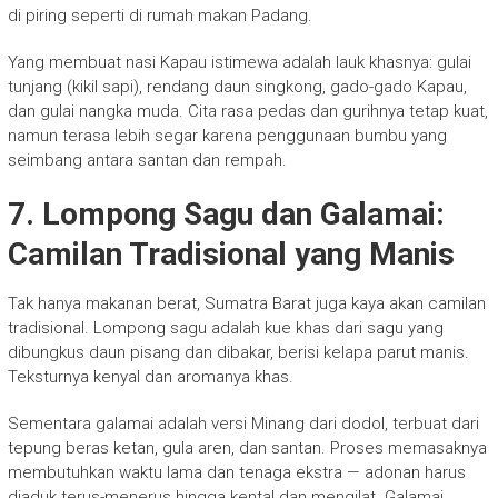
di piring seperti di rumah makan Padang.
Yang membuat nasi Kapau istimewa adalah lauk khasnya: gulai
tunjang (kikil sapi), rendang daun singkong, gado-gado Kapau,
dan gulai nangka muda. Cita rasa pedas dan gurihnya tetap kuat,
namun terasa lebih segar karena penggunaan bumbu yang
seimbang antara santan dan rempah.
7. Lompong Sagu dan Galamai:
Camilan Tradisional yang Manis
Tak hanya makanan berat, Sumatra Barat juga kaya akan camilan
tradisional. Lompong sagu adalah kue khas dari sagu yang
dibungkus daun pisang dan dibakar, berisi kelapa parut manis.
Teksturnya kenyal dan aromanya khas.
Sementara galamai adalah versi Minang dari dodol, terbuat dari
tepung beras ketan, gula aren, dan santan. Proses memasaknya
membutuhkan waktu lama dan tenaga ekstra — adonan harus
diaduk terus-menerus hingga kental dan mengilat. Galamai