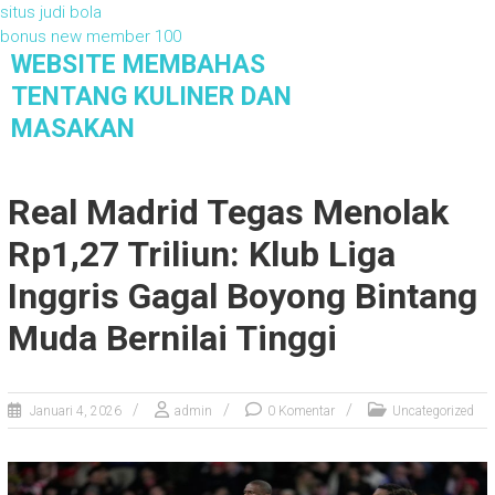
situs judi bola
bonus new member 100
S
WEBSITE MEMBAHAS
k
TENTANG KULINER DAN
i
MASAKAN
p
t
Website Membahas Tentang Kuliner dan
Masakan
o
Real Madrid Tegas Menolak
c
o
Rp1,27 Triliun: Klub Liga
n
t
Inggris Gagal Boyong Bintang
e
n
Muda Bernilai Tinggi
t
Januari 4, 2026
admin
0 Komentar
Uncategorized