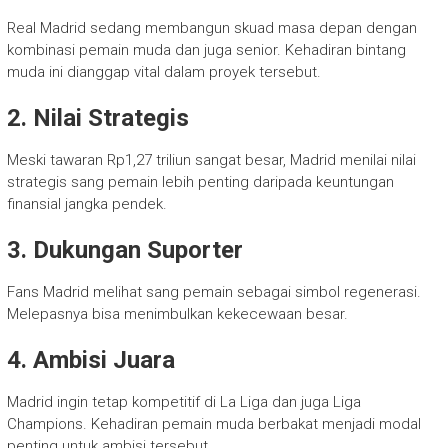
Real Madrid sedang membangun skuad masa depan dengan
kombinasi pemain muda dan juga senior. Kehadiran bintang
muda ini dianggap vital dalam proyek tersebut.
2. Nilai Strategis
Meski tawaran Rp1,27 triliun sangat besar, Madrid menilai nilai
strategis sang pemain lebih penting daripada keuntungan
finansial jangka pendek.
3. Dukungan Suporter
Fans Madrid melihat sang pemain sebagai simbol regenerasi.
Melepasnya bisa menimbulkan kekecewaan besar.
4. Ambisi Juara
Madrid ingin tetap kompetitif di La Liga dan juga Liga
Champions. Kehadiran pemain muda berbakat menjadi modal
penting untuk ambisi tersebut.