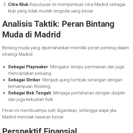
Citra Klub
Keputusan ini memperkuat citra Madrid sebagai
klub yang tidak mudah tergoda uang besar.
Analisis Taktik: Peran Bintang
Muda di Madrid
Bintang muda yang dipertahankan memiliki peran penting dalam
strategi Madrid:
Sebagai Playmaker
: Mengatur tempo permainan dan juga
menciptakan peluang.
Sebagai Striker
: Menjadi ujung tombak serangan dengan
kemampuan finishing.
Sebagai Bek Tengah
: Menjaga pertahanan dengan disiplin
dan juga kekuatan fisik.
Peran ini membuatnya sulit digantikan, sehingga wajar jika
Madrid menolak tawaran besar.
Perspektif Finansial