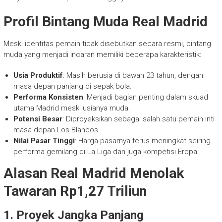
Profil Bintang Muda Real Madrid
Meski identitas pemain tidak disebutkan secara resmi, bintang
muda yang menjadi incaran memiliki beberapa karakteristik:
Usia Produktif
: Masih berusia di bawah 23 tahun, dengan
masa depan panjang di sepak bola.
Performa Konsisten
: Menjadi bagian penting dalam skuad
utama Madrid meski usianya muda.
Potensi Besar
: Diproyeksikan sebagai salah satu pemain inti
masa depan Los Blancos.
Nilai Pasar Tinggi
: Harga pasarnya terus meningkat seiring
performa gemilang di La Liga dan juga kompetisi Eropa.
Alasan Real Madrid Menolak
Tawaran Rp1,27 Triliun
1. Proyek Jangka Panjang