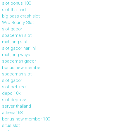
slot bonus 100
slot thailand
big bass crash slot
Wild Bounty Slot
slot gacor
spaceman slot
mahjong slot
slot gacor hari ini
mahjong ways
spaceman gacor
bonus new member
spaceman slot
slot gacor
slot bet kecil
depo 10k
slot depo 5k
server thailand
athena168
bonus new member 100
situs slot